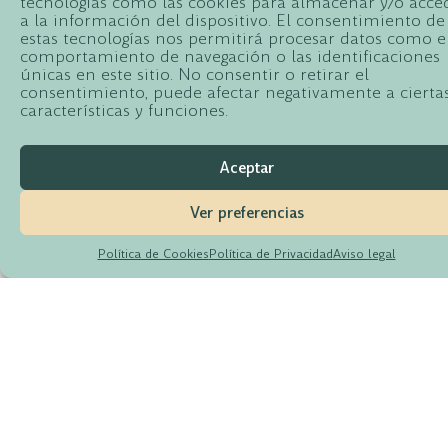
tecnologías como las cookies para almacenar y/o acce
a la información del dispositivo. El consentimiento de
estas tecnologías nos permitirá procesar datos como e
Experta en la
comportamiento de navegación o las identificaciones
únicas en este sitio. No consentir o retirar el
Unión Europea y
Inicio
consentimiento, puede afectar negativamente a cierta
Home
Temas
características y funciones.
Sobre Mí
Agroalimentarios
Contacto
Noticias
Aceptar
Aguilera blog
Actividades
Ver preferencias
Normativa Europea
Hablando claro
© 2026 Todos los
Política de Cookies
Política de Privacidad
Aviso legal
Derechos Reservados.
Faeca Granada
Volver Arriba